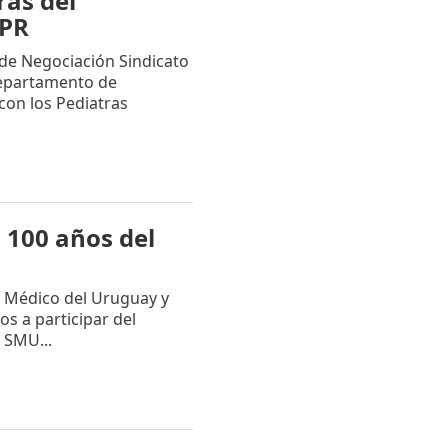
ras del
HPR
de Negociación Sindicato
Departamento de
con los Pediatras
s 100 años del
o Médico del Uruguay y
s a participar del
l SMU...