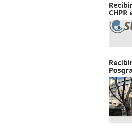
Recibi
CHPR e
Recibi
Posgra