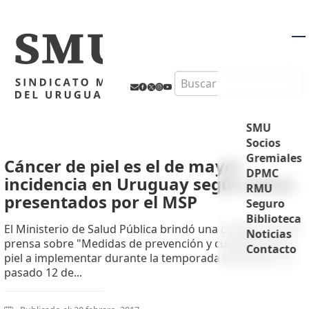
M
Search
SMU
Socios
Gremiales
Cáncer de piel es el de mayor
DPMC
incidencia en Uruguay según datos
RMU
presentados por el MSP
Seguro
Biblioteca
El Ministerio de Salud Pública brindó una conferencia de
Noticias
prensa sobre "Medidas de prevención y cuidados de la
Contacto
piel a implementar durante la temporada de verano" el
pasado 12 de...