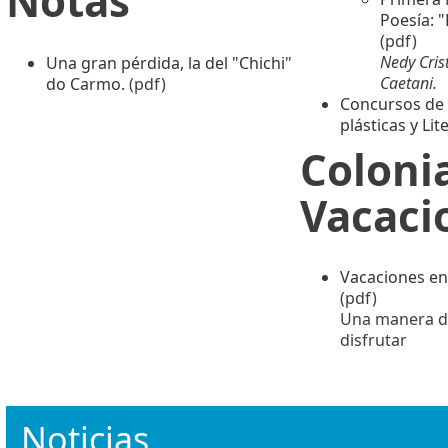
Notas
Poesía: "E
(pdf)
Nedy Cris
Una gran pérdida, la del "Chichi"
Caetani.
do Carmo.
(pdf)
Concursos de 
plásticas y Lit
Coloni
Vacaci
Vacaciones en 
(pdf)
Una manera di
disfrutar
Noticias