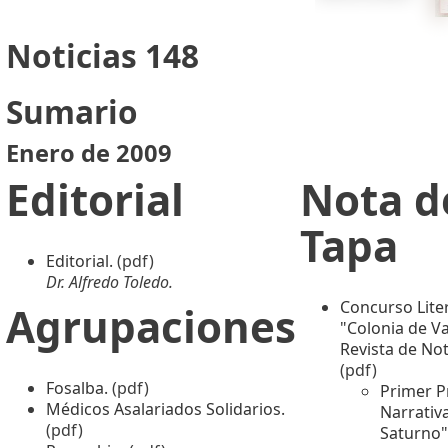
Noticias 148
Sumario
Enero de 2009
Editorial
Nota d
Tapa
Editorial.
(pdf)
Dr. Alfredo Toledo.
Concurso Lite
Agrupaciones
"Colonia de Va
Revista de Not
(pdf)
Fosalba.
(pdf)
Primer P
Médicos Asalariados Solidarios.
Narrativ
(pdf)
Saturno"