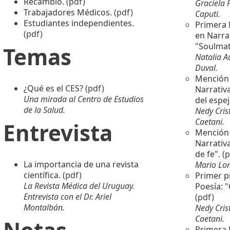
Recambio.
(pdf)
Graciela 
Trabajadores Médicos.
(pdf)
Caputi.
Estudiantes independientes.
Primera
(pdf)
en Narrat
"Soulmat
Temas
Natalia A
Duval.
Mención
¿Qué es el CES?
(pdf)
Narrativa
Una mirada al Centro de Estudios
del espej
de la Salud.
Nedy Cris
Caetani.
Entrevista
Mención
Narrativa
de fe".
(p
La importancia de una revista
Mario Lon
científica.
(pdf)
Primer p
La Revista Médica del Uruguay.
Poesía: "
Entrevista con el Dr. Ariel
(pdf)
Montalbán.
Nedy Cris
Caetani.
Primera 