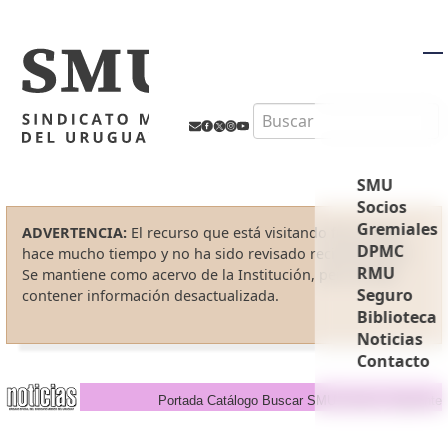
M
Search
SMU
Socios
Gremiales
ADVERTENCIA:
El recurso que está visitando fue creado
DPMC
hace mucho tiempo y no ha sido revisado recientemente.
RMU
Se mantiene como acervo de la Institución, pero puede
Seguro
contener información desactualizada.
Biblioteca
Noticias
Contacto
Portada
Catálogo
Buscar
SMU
Anterior
Siguiente