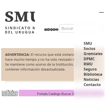
M
Search
SMU
Socios
Gremiales
ADVERTENCIA:
El recurso que está visitando fue creado
DPMC
hace mucho tiempo y no ha sido revisado recientemente.
RMU
Se mantiene como acervo de la Institución, pero puede
Seguro
contener información desactualizada.
Biblioteca
Noticias
Contacto
Portada
Catálogo
Buscar
SMU
Anterior
Siguiente