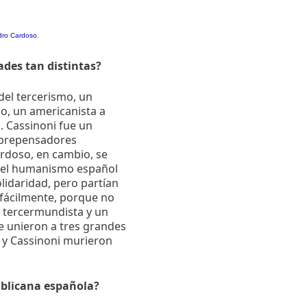
dro Cardoso.
ades tan distintas?
 del tercerismo, un
do, un americanista a
. Cassinoni fue un
librepensadores
Cardoso, en cambio, se
 del humanismo español
olidaridad, pero partían
 fácilmente, porque no
n tercermundista y un
e unieron a tres grandes
 y Cassinoni murieron
ublicana española?