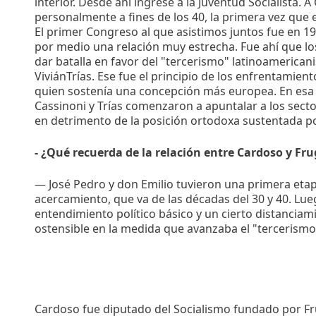
interior. Desde ahí ingresé a la Juventud Socialista. 
personalmente a fines de los 40, la primera vez que e
El primer Congreso al que asistimos juntos fue en 1
por medio una relación muy estrecha. Fue ahí que 
dar batalla en favor del "tercerismo" latinoamerican
ViviánTrías. Ese fue el principio de los enfrentamien
quien sostenía una concepción más europea. En esa
Cassinoni y Trías comenzaron a apuntalar a los sector
en detrimento de la posición ortodoxa sustentada por
- ¿Qué recuerda de la relación entre Cardoso y Fr
— José Pedro y don Emilio tuvieron una primera eta
acercamiento, que va de las décadas del 30 y 40. Lu
entendimiento político básico y un cierto distanciam
ostensible en la medida que avanzaba el "tercerismo
Cardoso fue diputado del Socialismo fundado por Fru