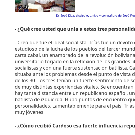
Dr. José Diaz: discipulo, amigo y compañero de José Pe
- ¿Qué cree usted que unía a estas tres personalid
- Creo que fue el ideal socialista. Trías fue un devoto
estudioso de la lucha de los pueblos del tercer mun
carta cabal, un enamorado de la revolución boliviana
universitario forjado en la reflexión de los grandes 
socialistas y con una fuerte sustentación batllista. 
situaba ante los problemas desde el punto de vista
de los 30. Los tres tenían un fuerte sentimiento de s
de muy distintas experiencias vitales. Se encuentran
hay tanta distancia entre un republicano español, u
batllista de izquierda. Hubo puntos de encuentro qu
personalidades. Lamentablemente para el país, Trías
muy jóvenes.
- ¿Cómo recibió Cardoso esa fuerte influencia rep