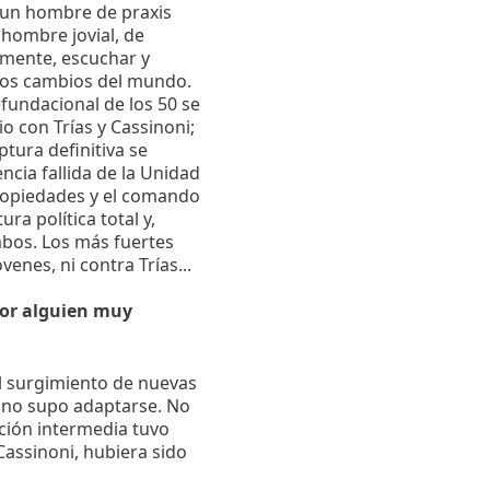
a un hombre de praxis
hombre jovial, de
lmente, escuchar y
los cambios del mundo.
fundacional de los 50 se
 con Trías y Cassinoni;
tura definitiva se
cia fallida de la Unidad
propiedades y el comando
a política total y,
mbos. Los más fuertes
enes, ni contra Trías...
 por alguien muy
el surgimiento de nuevas
i no supo adaptarse. No
ción intermedia tuvo
Cassinoni, hubiera sido