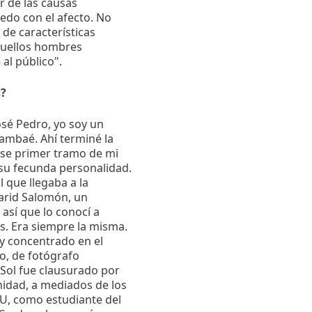
r de las causas
edo con el afecto. No
 de características
aquellos hombres
al público".
s?
José Pedro, yo soy un
pambaé. Ahí terminé la
 ese primer tramo de mi
e su fecunda personalidad.
l que llegaba a la
Farid Salomón, un
 así que lo conocí a
s. Era siempre la misma.
y concentrado en el
o, de fotógrafo
 Sol fue clausurado por
nidad, a mediados de los
U, como estudiante del