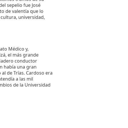
el sepelio fue José
o de valentía que lo
cultura, universidad,
cato Médico y,
izá, el más grande
erdadero conductor
én había una gran
al de Trías. Cardoso era
tendía a las mil
mbios de la Universidad