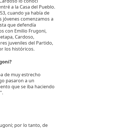
A Cardoso lo conocí
ntré a la Casa del Pueblo.
953, cuando ya había de
los jóvenes comenzamos a
ista que defendía
tos con Emilio Frugoni,
 etapa, Cardoso,
es juveniles del Partido,
 los históricos.
ugoni?
pa de muy estrecho
ego pasaron a un
iento que se iba haciendo
".
goni; por lo tanto, de