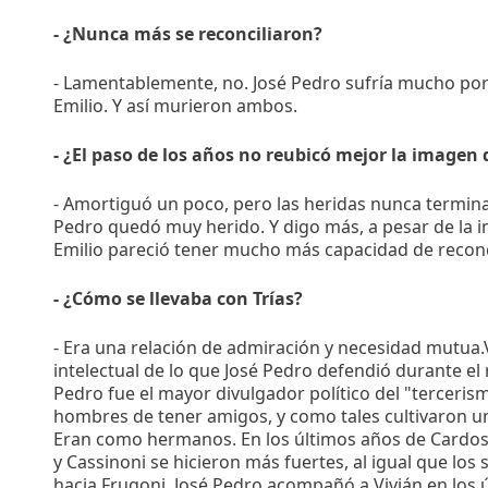
- ¿Nunca más se reconciliaron?
- Lamentablemente, no. José Pedro sufría mucho por
Emilio. Y así murieron ambos.
- ¿El paso de los años no reubicó mejor la imagen
- Amortiguó un poco, pero las heridas nunca termina
Pedro quedó muy herido. Y digo más, a pesar de la i
Emilio pareció tener mucho más capacidad de reconc
- ¿Cómo se llevaba con Trías?
- Era una relación de admiración y necesidad mutua.V
intelectual de lo que José Pedro defendió durante el r
Pedro fue el mayor divulgador político del "terceri
hombres de tener amigos, y como tales cultivaron u
Eran como hermanos. En los últimos años de Cardoso
y Cassinoni se hicieron más fuertes, al igual que los
hacia Frugoni. José Pedro acompañó a Vivián en los 