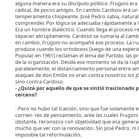
alguna manera era su discípulo político. Frugoni er
radical, de pocos amigos. En cambio Cardoso era un 
temperamento chispeante. José Pedro sabía, natura
comprender. Por lógica se adecuaba rápidamente a 
Era un hombre dialéctico. Cuando llega el proceso re
separan abruptamente. Cardoso se sumaría al cambio
en cambio, Frugoni no acompañó ese proceso. La rup
produce cuando los ortodoxos (luego de una experien
Popular en 1961) reclaman el lema del Partido, las 
de la organización. Desde ese momento se da la ruptur
paralelamente, el distanciamiento personal entre a
ataques de don Emilio no eran contra nosotros los jóv
sino contra Cardoso.
- ¿Quizá por aquello de que se sintió traicionado
cercano?
- Pero no hubo tal traición, sino que fue solamente 
corrien- tes de pensamiento, ante las cuales Frugon
obstante, reconozco con objetividad que esa genera
mucho que ver con la renovación. Sin José Pedro, ni 
imposible tal reformulación.