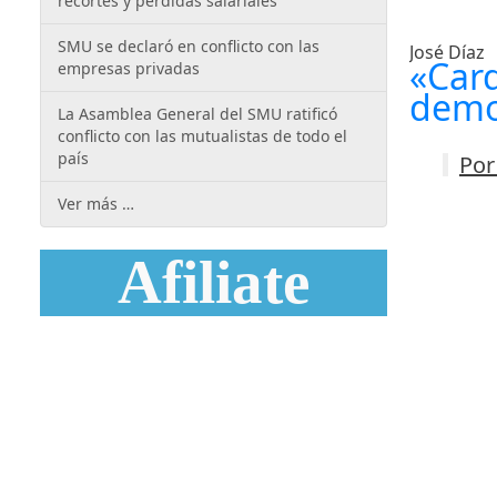
recortes y pérdidas salariales
SMU se declaró en conflicto con las
José Díaz
«Card
empresas privadas
demo
La Asamblea General del SMU ratificó
conflicto con las mutualistas de todo el
país
Por
Ver más …
Afiliate