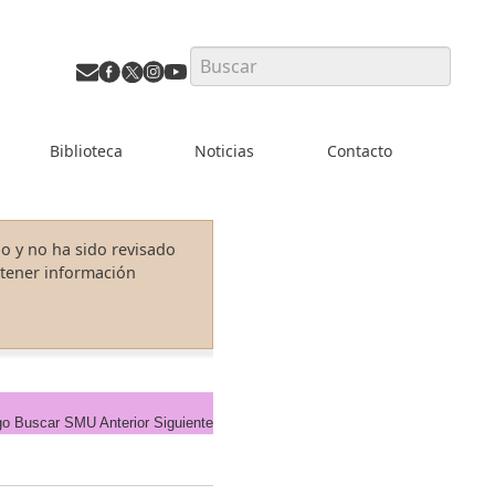
Search
Biblioteca
Noticias
Contacto
o y no ha sido revisado
ntener información
go
Buscar
SMU
Anterior
Siguiente