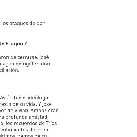
 los ataques de don
 de Frugoni?
ron de cerrarse. José
magen de rigidez, don
iliación.
ivián fue el ideólogo
esto de su vida. Y José
smo" de Vivián. Ambos eran
na profunda amistad.
, los recuerdos de Trías
 sentimientos de dolor
últimos tramos de su