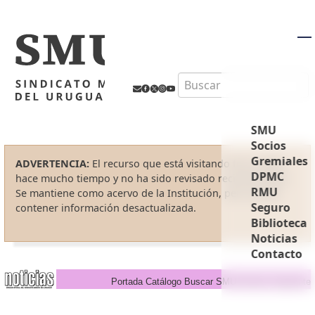
M
Search
SMU
Socios
Gremiales
ADVERTENCIA:
El recurso que está visitando fue creado
DPMC
hace mucho tiempo y no ha sido revisado recientemente.
RMU
Se mantiene como acervo de la Institución, pero puede
Seguro
contener información desactualizada.
Biblioteca
Noticias
Contacto
Portada
Catálogo
Buscar
SMU
Anterior
Siguiente