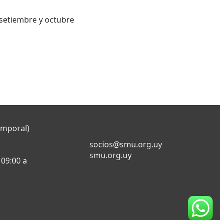
setiembre y octubre
emporal)
socios@smu.org.uy
smu.org.uy
 09:00 a