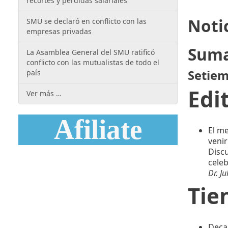
recortes y pérdidas salariales
Noti
SMU se declaró en conflicto con las
empresas privadas
Suma
La Asamblea General del SMU ratificó
conflicto con las mutualistas de todo el
Setiem
país
Edi
Ver más …
Afiliate
El me
venir
Disc
celeb
Dr. J
Tie
Deca