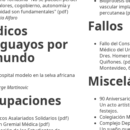
Bioprótesis de
alores, cogobierno, autonomía y
vascular impla
uidad son fundamentales"
(pdf)
percutanea
(p
ria Alfaro
Fallos
icos
guayos por
Fallo del Cons
Médico del Ur
mundo
Dres. Homero
Quiñones.
(pd
Montevideo, 6
spital modelo en la selva africana
Miscel
)
orge Martinovic
upaciones
90 Aniversari
Un acto artísti
festejos.
Colegiación 
cos Asalariados Solidarios
(pdf)
Complejo Dep
n Gremial Médica
(pdf)
Un sueño que 