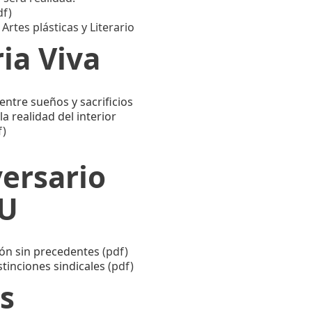
df)
rtes plásticas y Literario
a Viva
entre sueños y sacrificios
a realidad del interior
f)
versario
MU
ón sin precedentes
(pdf)
stinciones sindicales
(pdf)
s