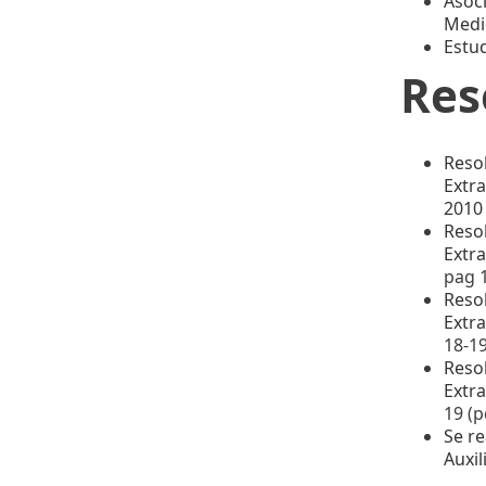
Asoci
Medi
Estu
Res
Reso
Extra
2010
Reso
Extra
pag 1
Reso
Extra
18-19
Reso
Extra
19 (p
Se re
Auxil