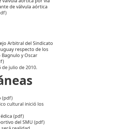
 válvula aórtica por vía
nte de válvula aórtica
df)
ejo Arbitral del Sindicato
uguay respecto de los
 Bagnulo y Oscar
f)
 de julio de 2010.
áneas
o
(pdf)
co cultural inició los
Médica
(pdf)
ortivo del SMU
(pdf)
será realidad.