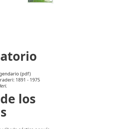
atorio
egendario
(pdf)
raderi: 1891 - 1975
eri.
de los
es