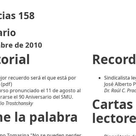
cias 158
rio
bre de 2010
torial
Record
jor recuerdo será el que está por
Sindicalista l
(pdf)
José Alberto P
urso pronunciado el 11 de agosto al
Dr. Raúl C. Prad
rarse el 90 Aniversario del SMU.
Cartas 
ulio Trostchansky
ne la palabra
lector
no Tomasina "No se pueden perder