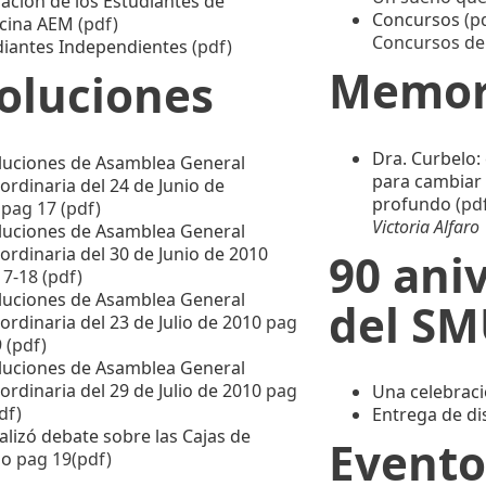
ación de los Estudiantes de
Concursos
(p
cina AEM
(pdf)
Concursos de A
diantes Independientes
(pdf)
Memori
oluciones
Dra. Curbelo: 
luciones de Asamblea General
para cambiar l
ordinaria del 24 de Junio de
profundo
(pd
pag 17 (pdf)
Victoria Alfaro
luciones de Asamblea General
ordinaria del 30 de Junio de 2010
90 ani
7-18 (pdf)
luciones de Asamblea General
del S
ordinaria del 23 de Julio de 2010
pag
 (pdf)
luciones de Asamblea General
ordinaria del 29 de Julio de 2010
pag
Una celebraci
df)
Entrega de di
alizó debate sobre las Cajas de
Evento
io
pag 19(pdf)