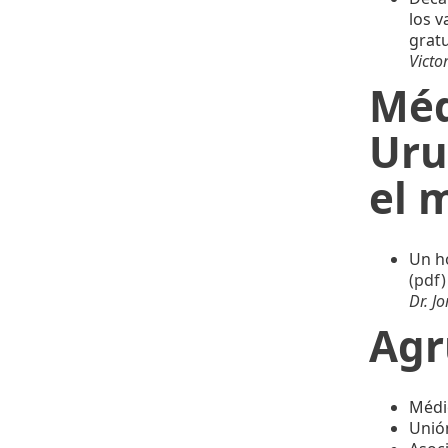
los v
grat
Victo
Méd
Uru
el 
Un ho
(pdf
Dr. J
Agr
Médi
Unió