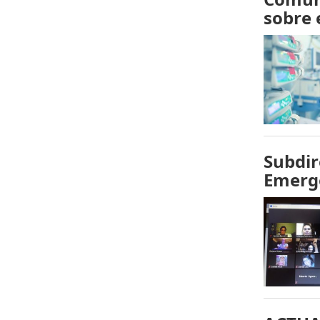
sobre 
Subdir
Emerge