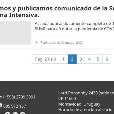
mos y publicamos comunicado de la S
na Intensiva.
Acceda aquí al documento completo de 
SUMI para afrontar la pandemia de COVI
Publicado el: 20 marzo, 2020
(current)
Pag. 2 de 6
1
2
3
4
5
6
Lord Ponsonby 2430 (sede t
(+598) 2709 3991
CP 11600
Montevideo, Uruguay
095 912 167
Horario de atención al socio: