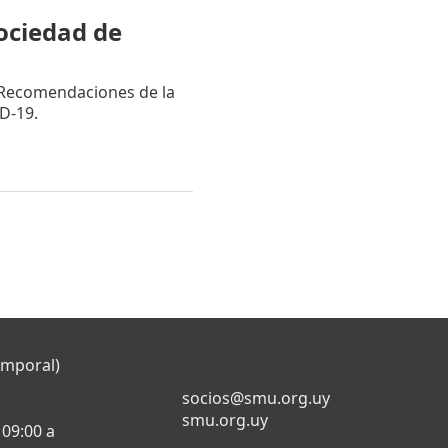
ociedad de
Recomendaciones de la
D-19.
emporal)
socios@smu.org.uy
smu.org.uy
 09:00 a