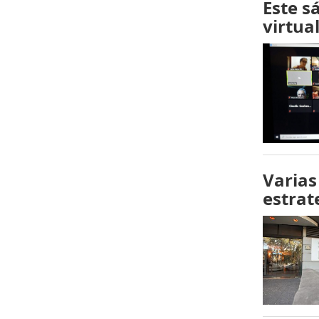
Este s
virtua
Varias
estrat