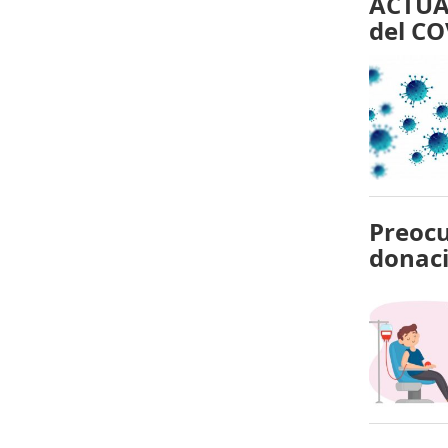
ACTUAL
del CO
Preocu
donaci