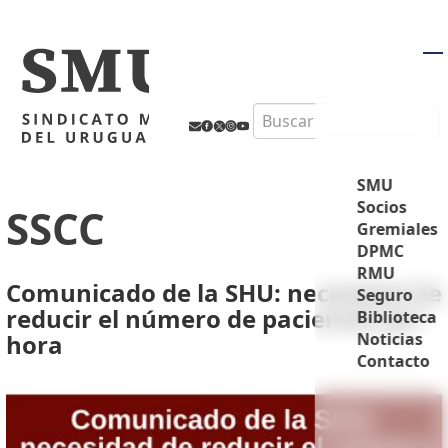
M
Search
SMU
Socios
SSCC
Gremiales
DPMC
RMU
Comunicado de la SHU: necesidad de
Seguro
reducir el número de pacientes por
Biblioteca
hora
Noticias
Contacto