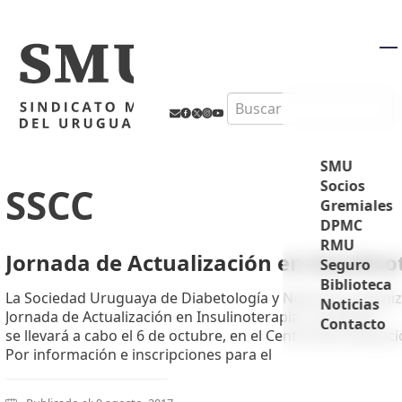
M
Search
SMU
Socios
SSCC
Gremiales
DPMC
RMU
Jornada de Actualización en Insulino
Seguro
Biblioteca
La Sociedad Uruguaya de Diabetología y Nutrición organiz
Noticias
Jornada de Actualización en Insulinoterapia. La misma
Contacto
se llevará a cabo el 6 de octubre, en el Centro de Convenc
Por información e inscripciones para el