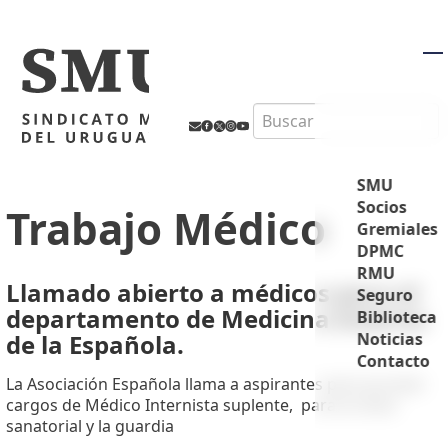
M
Search
SMU
Socios
Trabajo Médico
Gremiales
DPMC
RMU
Llamado abierto a médicos para el
Seguro
departamento de Medicina Interna
Biblioteca
de la Española.
Noticias
Contacto
La Asociación Española llama a aspirantes para proveer
cargos de Médico Internista suplente, para la visita
sanatorial y la guardia