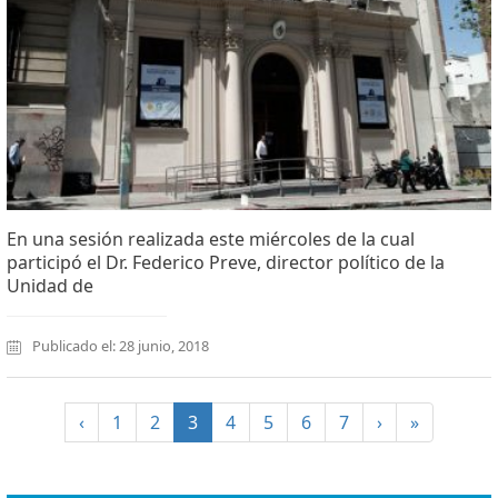
En una sesión realizada este miércoles de la cual
participó el Dr. Federico Preve, director político de la
Unidad de
Publicado el: 28 junio, 2018
(current)
‹
1
2
3
4
5
6
7
›
»