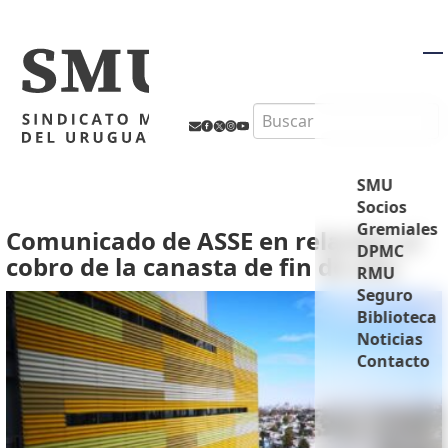
M
Search
SMU
Socios
Gremiales
Comunicado de ASSE en relación al
DPMC
cobro de la canasta de fin de año
RMU
Seguro
Biblioteca
Noticias
Contacto