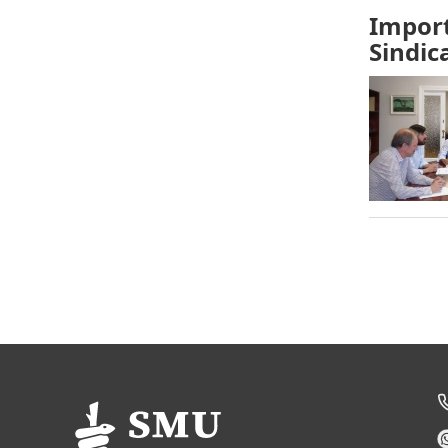
Import
Sindic