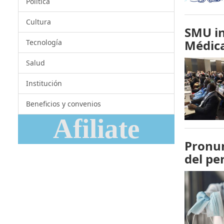
Política
Cultura
SMU in
Médic
Tecnología
Salud
Institución
Beneficios y convenios
Afiliate
Pronun
del pe