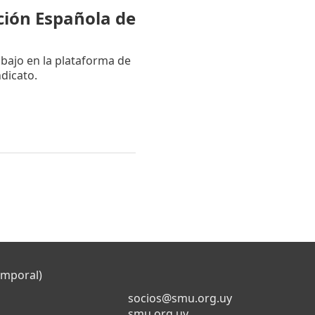
ción Española de
bajo en la plataforma de
dicato.
emporal)
socios@smu.org.uy
smu.org.uy