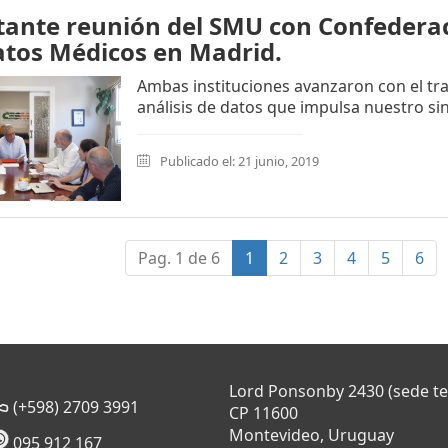
ante reunión del SMU con Confedera
atos Médicos en Madrid.
Ambas instituciones avanzaron con el tra
análisis de datos que impulsa nuestro sin
Publicado el: 21 junio, 2019
(current)
Pag. 1 de 6
1
2
3
4
5
6
Lord Ponsonby 2430 (sede t
(+598) 2709 3991
CP 11600
Montevideo, Uruguay
095 912 167