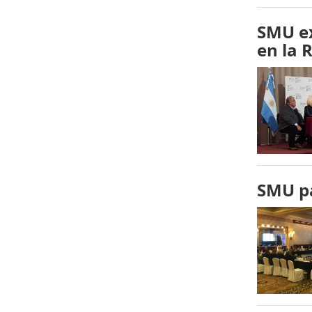
SMU ex
en la 
SMU pa