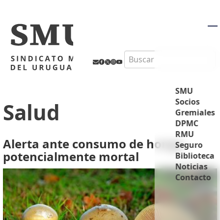
M
Search
SMU
Socios
Salud
Gremiales
DPMC
RMU
Alerta ante consumo de hongo
Seguro
potencialmente mortal
Biblioteca
Noticias
Contacto