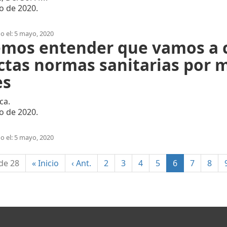
o de 2020.
o el: 5 mayo, 2020
mos entender que vamos a c
ictas normas sanitarias por
es
ca.
o de 2020.
o el: 5 mayo, 2020
(current)
 de 28
«
Inicio
‹
Ant.
2
3
4
5
6
7
8