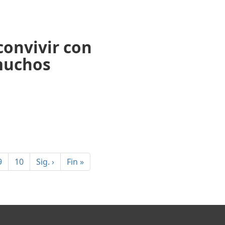
onvivir con
 muchos
9
10
Sig.
›
Fin
»