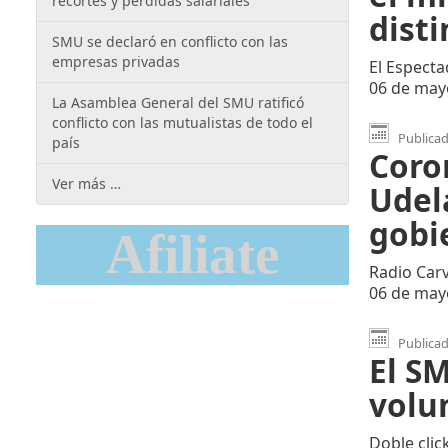
recortes y pérdidas salariales
disti
SMU se declaró en conflicto con las
empresas privadas
El Especta
06 de may
La Asamblea General del SMU ratificó
conflicto con las mutualistas de todo el
Publicad
país
Coro
Ver más …
Udela
gobi
Afiliate
Radio Carv
06 de may
Publicad
El S
volun
Doble clic