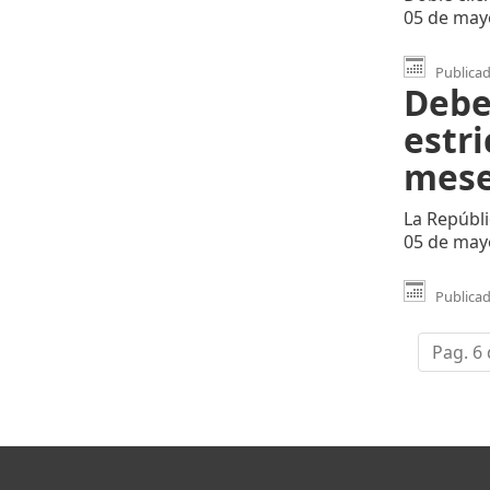
05 de may
Publicad
Debe
estr
mes
La Repúbli
05 de may
Publicad
Pag. 6