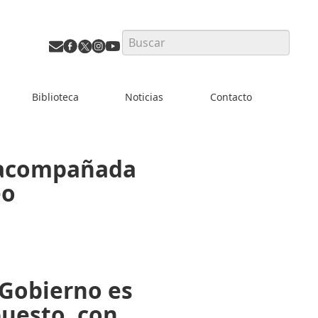
Search
Biblioteca
Noticias
Contacto
r acompañada
eo
 Gobierno es
puesto, con