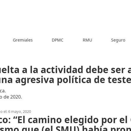
Gremiales
DPMC
RMU
Seguro
uelta a la actividad debe se
na agresiva política de test
ca.
o de 2020.
o el: 6 mayo, 2020
co: “El camino elegido por el
ismo que (el SMU) había pro