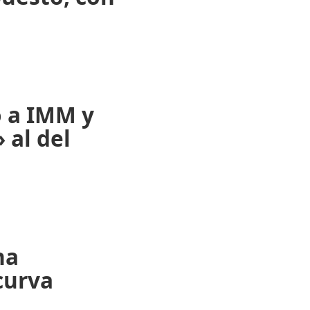
o a IMM y
 al del
na
curva