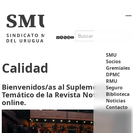
M
Search
SMU
Socios
Calidad
Gremiales
DPMC
RMU
Bienvenidos/as al Suplemento
Seguro
Temático de la Revista Noticias
Biblioteca
online.
Noticias
Contacto