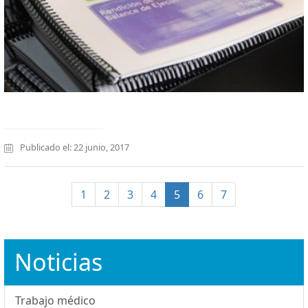
Publicado el: 22 junio, 2017
(current)
1
2
3
4
5
6
7
Noticias
Trabajo médico