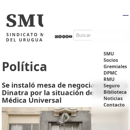
M
Search
SMU
Socios
Política
Gremiales
DPMC
RMU
Se instaló mesa de negociación en la
Seguro
Dinatra por la situación de Sociedad
Biblioteca
Médica Universal
Noticias
Contacto