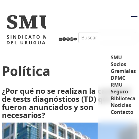
M
Search
SMU
Socios
Política
Gremiales
DPMC
RMU
¿Por qué no se realizan la cantidad
Seguro
de tests diagnósticos (TD) que
Biblioteca
fueron anunciados y son
Noticias
Contacto
necesarios?